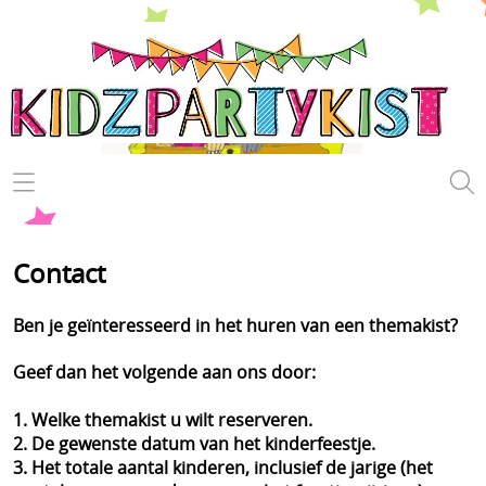
Kinderfeestje
Themakist huren
Contact
Speurtochten draaiboeken
Ben je geïnteresseerd in het huren van een themakist?
Hoe werkt het?
Geef dan het volgende aan ons door:
Voorwaarden
1. Welke themakist u wilt reserveren.
2. De gewenste datum van het kinderfeestje.
Even voorstellen
3. Het totale aantal kinderen, inclusief de jarige (het