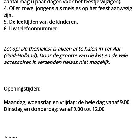
aantal mag u paar dagen voor het feestje wijzigen).
Contact
4. Of er zowel jongens als meisjes op het feest aanwezig
zijn.
Gastenboek
5. De leeftijden van de kinderen.
6. Uw telefoonnummer.
Mijn account
Let op: De themakist is alleen af te halen in Ter Aar
Reacties van klanten
(Zuid-Holland). Door de grootte van de kist en de vele
accessoires is verzenden helaas niet mogelijk.
Tips kinderfeestjes
Blog
Openingstijden:
Vakantiehuisje huren
Maandag, woensdag en vrijdag: de hele dag vanaf 9.00
Dinsdag en donderdag: vanaf 9.00 tot 12.00