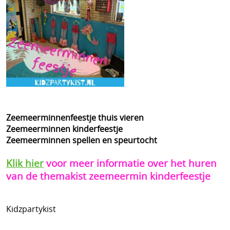
Contact
Gastenboek
Mijn account
Reacties van klanten
Tips kinderfeestjes
Zeemeerminnenfeestje thuis vieren
Zeemeerminnen kinderfeestje
Blog
Zeemeerminnen spellen en speurtocht
Klik hier
voor meer informatie over het huren
Vakantiehuisje huren
van de themakist zeemeermin kinderfeestje
Kidzpartykist