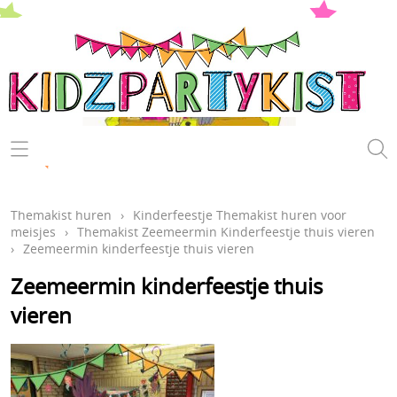
Kinderfeestje
Themakist huren
Themakist huren
›
Kinderfeestje Themakist huren voor
meisjes
›
Themakist Zeemeermin Kinderfeestje thuis vieren
Speurtochten draaiboeken
›
Zeemeermin kinderfeestje thuis vieren
Hoe werkt het?
Zeemeermin kinderfeestje thuis
vieren
Voorwaarden
Even voorstellen