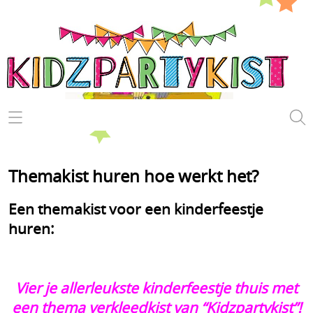
Kinderfeestje
Themakist huren
Themakist huren hoe werkt het?
Speurtochten draaiboeken
Een themakist voor een kinderfeestje
Hoe werkt het?
huren:
Voorwaarden
Vier je allerleukste kinderfeestje thuis met
Even voorstellen
een thema verkleedkist van “Kidzpartykist”!