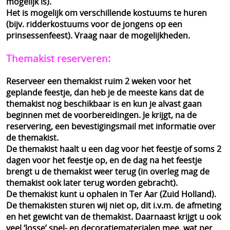
mogelijk is).
Het is mogelijk om verschillende kostuums te huren
(bijv. ridderkostuums voor de jongens op een
prinsessenfeest). Vraag naar de mogelijkheden.
Themakist reserveren:
Reserveer een themakist ruim 2 weken voor het
geplande feestje, dan heb je de meeste kans dat de
themakist nog beschikbaar is en kun je alvast gaan
beginnen met de voorbereidingen. Je krijgt, na de
reservering, een bevestigingsmail met informatie over
de themakist.
De themakist haalt u een dag voor het feestje of soms 2
dagen voor het feestje op, en de dag na het feestje
brengt u de themakist weer terug (in overleg mag de
themakist ook later terug worden gebracht).
De themakist kunt u ophalen in Ter Aar (Zuid Holland).
De themakisten sturen wij niet op, dit i.v.m. de afmeting
en het gewicht van de themakist. Daarnaast krijgt u ook
veel ‘losse’ spel- en decoratiematerialen mee, wat per