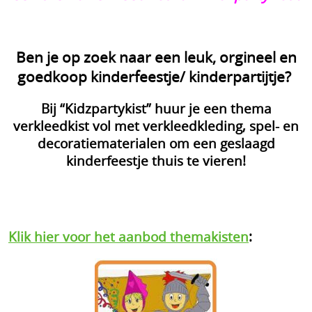
Contact
Gastenboek
Ben je op zoek naar een leuk, orgineel en
goedkoop kinderfeestje/ kinderpartijtje?
Mijn account
Bij “Kidzpartykist” huur je een thema
Reacties van klanten
verkleedkist vol met verkleedkleding, spel- en
decoratiematerialen om een geslaagd
Tips kinderfeestjes
kinderfeestje thuis te vieren!
Blog
Vakantiehuisje huren
Klik hier voor het aanbod themakisten
: