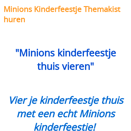
Contact
Minions Kinderfeestje Themakist
huren
Gastenboek
Mijn account
"Minions kinderfeestje
Reacties van klanten
thuis vieren"
Tips kinderfeestjes
Blog
Vakantiehuisje huren
Vier je kinderfeestje thuis
met een echt Minions
kinderfeestje!