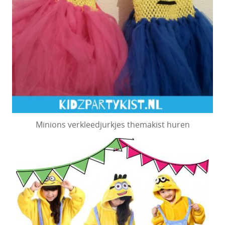
Minions verkleedjurkjes themakist huren