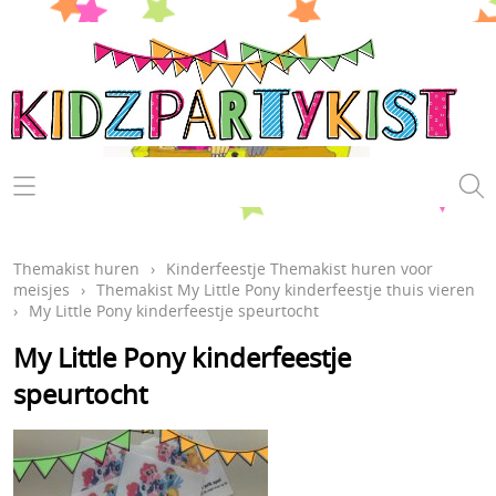
Kinderfeestje
Themakist huren
Themakist huren
›
Kinderfeestje Themakist huren voor
meisjes
›
Themakist My Little Pony kinderfeestje thuis vieren
Speurtochten draaiboeken
›
My Little Pony kinderfeestje speurtocht
Hoe werkt het?
My Little Pony kinderfeestje
speurtocht
Voorwaarden
Even voorstellen