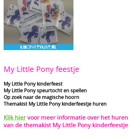
Contact
Gastenboek
Mijn account
Reacties van klanten
Tips kinderfeestjes
My Little Pony feestje
Blog
My Little Pony kinderfeest
My Little Pony speurtocht en spellen
Vakantiehuisje huren
Op zoek naar de magische hoorn
Themakist My Little Pony kinderfeestje huren
Klik hier
voor meer informatie over het huren
van de themakist My Little Pony kinderfeestje